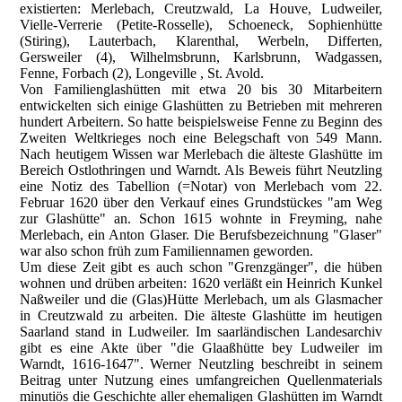
existierten: Merlebach, Creutzwald, La Houve, Ludweiler,
Vielle-Verrerie (Petite-Rosselle), Schoeneck, Sophienhütte
(Stiring), Lauterbach, Klarenthal, Werbeln, Differten,
Gersweiler (4), Wilhelmsbrunn, Karlsbrunn, Wadgassen,
Fenne, Forbach (2), Longeville , St. Avold.
Von Familienglashütten mit etwa 20 bis 30 Mitarbeitern
entwickelten sich einige Glashütten zu Betrieben mit mehreren
hundert Arbeitern. So hatte beispielsweise Fenne zu Beginn des
Zweiten Weltkrieges noch eine Belegschaft von 549 Mann.
Nach heutigem Wissen war Merlebach die älteste Glashütte im
Bereich Ostlothringen und Warndt. Als Beweis führt Neutzling
eine Notiz des Tabellion (=Notar) von Merlebach vom 22.
Februar 1620 über den Verkauf eines Grundstückes "am Weg
zur Glashütte" an. Schon 1615 wohnte in Freyming, nahe
Merlebach, ein Anton Glaser. Die Berufsbezeichnung "Glaser"
war also schon früh zum Familiennamen geworden.
Um diese Zeit gibt es auch schon "Grenzgänger", die hüben
wohnen und drüben arbeiten: 1620 verläßt ein Heinrich Kunkel
Naßweiler und die (Glas)Hütte Merlebach, um als Glasmacher
in Creutzwald zu arbeiten. Die älteste Glashütte im heutigen
Saarland stand in Ludweiler. Im saarländischen Landesarchiv
gibt es eine Akte über "die Glaaßhütte bey Ludweiler im
Warndt, 1616-1647". Werner Neutzling beschreibt in seinem
Beitrag unter Nutzung eines umfangreichen Quellenmaterials
minutiös die Geschichte aller ehemaligen Glashütten im Warndt